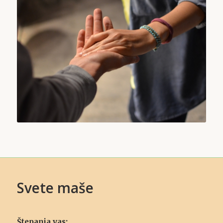
Svete maše
Štepanja vas: