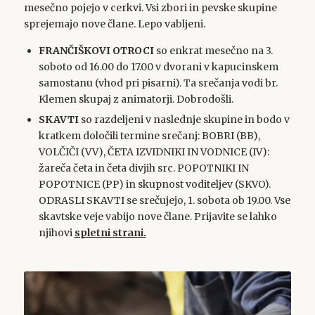
mesečno pojejo v cerkvi. Vsi zbori in pevske skupine
sprejemajo nove člane. Lepo vabljeni.
FRANČIŠKOVI OTROCI
so enkrat mesečno na 3.
soboto od 16.00 do 17.00 v dvorani v kapucinskem
samostanu (vhod pri pisarni). Ta srečanja vodi br.
Klemen skupaj z animatorji. Dobrodošli.
SKAVTI
so razdeljeni v naslednje skupine in bodo v
kratkem določili termine srečanj: BOBRI (BB),
VOLČIČI (VV), ČETA IZVIDNIKI IN VODNICE (IV):
žareča četa in četa divjih src. POPOTNIKI IN
POPOTNICE (PP) in skupnost voditeljev (SKVO).
ODRASLI SKAVTI se srečujejo, 1. sobota ob 19.00. Vse
skavtske veje vabijo nove člane. Prijavite se lahko
njihovi
spletni strani.