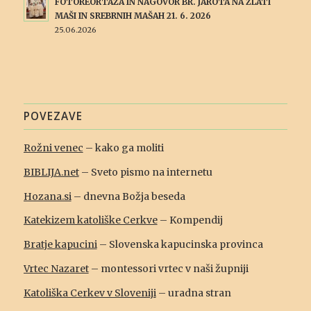
FOTOREORTAŽA IN NAGOVOR BR. JAROTA NA ZLATI
MAŠI IN SREBRNIH MAŠAH 21. 6. 2026
25.06.2026
POVEZAVE
Rožni venec
– kako ga moliti
BIBLIJA.net
– Sveto pismo na internetu
Hozana.si
– dnevna Božja beseda
Katekizem katoliške Cerkve
– Kompendij
Bratje kapucini
– Slovenska kapucinska provinca
Vrtec Nazaret
– montessori vrtec v naši župniji
Katoliška Cerkev v Sloveniji
– uradna stran