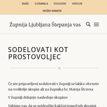
MAŠE
OZNANILA
DOGODKI
VEROUK
MAŠNI NAMENI
SODELOVATI KOT
PROSTOVOLJEC
Če ste pripravljeni sodelovati v župniji se lahko obrnete
na voditelje skupin ali na župnika br. Mateja Štravsa
V župniji delujejo naslednje skupine:
Vabimo vas, da se pridružite kakšni izmed teh skupini.