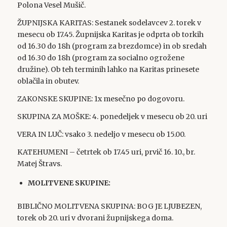
Polona Vesel Mušič.
ŽUPNIJSKA KARITAS: Sestanek sodelavcev 2. torek v
mesecu ob 17.45. Župnijska Karitas je odprta ob torkih
od 16.30 do 18h (program za brezdomce) in ob sredah
od 16.30 do 18h (program za socialno ogrožene
družine). Ob teh terminih lahko na Karitas prinesete
oblačila in obutev.
ZAKONSKE SKUPINE: 1x mesečno po dogovoru.
SKUPINA ZA MOŠKE: 4. ponedeljek v mesecu ob 20. uri
VERA IN LUČ: vsako 3. nedeljo v mesecu ob 15.00.
KATEHUMENI – četrtek ob 17.45 uri, prvič 16. 10., br.
Matej Štravs.
MOLITVENE SKUPINE:
BIBLIČNO MOLITVENA SKUPINA: BOG JE LJUBEZEN,
torek ob 20. uri v dvorani župnijskega doma.