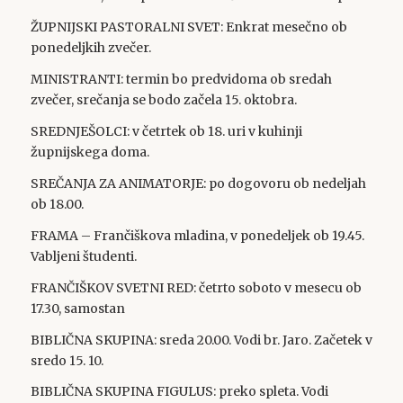
ŽUPNIJSKI PASTORALNI SVET: Enkrat mesečno ob
ponedeljkih zvečer.
MINISTRANTI: termin bo predvidoma ob sredah
zvečer, srečanja se bodo začela 15. oktobra.
SREDNJEŠOLCI: v četrtek ob 18. uri v kuhinji
župnijskega doma.
SREČANJA ZA ANIMATORJE: po dogovoru ob nedeljah
ob 18.00.
FRAMA – Frančiškova mladina, v ponedeljek ob 19.45.
Vabljeni študenti.
FRANČIŠKOV SVETNI RED: četrto soboto v mesecu ob
17.30, samostan
BIBLIČNA SKUPINA: sreda 20.00. Vodi br. Jaro. Začetek v
sredo 15. 10.
BIBLIČNA SKUPINA FIGULUS: preko spleta. Vodi