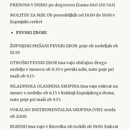
PRENOVA V DUHU: po dogovoru (Samo 040 230 543)
MOLITEV ZA MIR: Ob ponedeljkih od 18.00 do 19.00 v
župnijski cerkvi
PEVSKI ZBORI
:
ŽUPNIJSKI MEŠANI PEVSKI ZBOR: poje ob nedeljah ob
10.30
OTROŠKI PEVSKI ZBOR ima vajo običajno drugo
nedeljo v mesecu ob 8.30 v pevski sobi, nato poje pri
maši ob 9.15.
MLADINSKA GLASBENA SKUPINA ima vajo enkrat na
mesec v nedeljo ob 8.15 v kuhinji župnijskega doma,
nato poje pri maši ob 9.15.
VOKALNO INSTRUMENTALNA SKUPINA (VIS): sreda
ob 20.00.
BI.BEND ima vajo v Bizoviku ob torkih ob 19.00. Enkrat