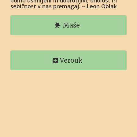
bomo usmiljeni in dobrotljivi, oholost in
sebičnost v nas premagaj. – Leon Oblak
Maše
Verouk