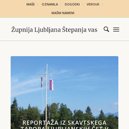
MAŠE
OZNANILA
DOGODKI
VEROUK
MAŠNI NAMENI
REPORTAŽA IZ SKAVTSKEGA
TABORA LJUBLJANSKIH ČET V