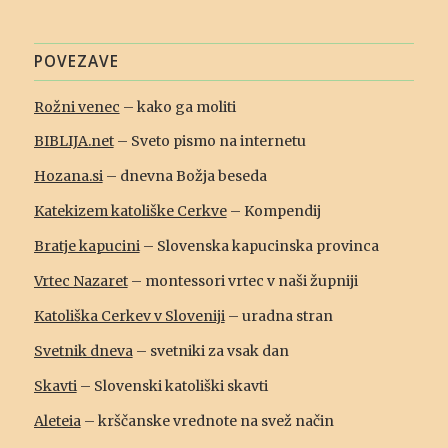
POVEZAVE
Rožni venec
– kako ga moliti
BIBLIJA.net
– Sveto pismo na internetu
Hozana.si
– dnevna Božja beseda
Katekizem katoliške Cerkve
– Kompendij
Bratje kapucini
– Slovenska kapucinska provinca
Vrtec Nazaret
– montessori vrtec v naši župniji
Katoliška Cerkev v Sloveniji
– uradna stran
Svetnik dneva
– svetniki za vsak dan
Skavti
– Slovenski katoliški skavti
Aleteia
– krščanske vrednote na svež način