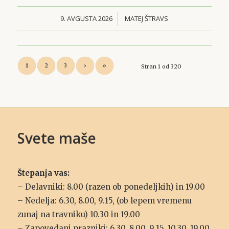
9. AVGUSTA 2026
/
MATEJ ŠTRAVS
1
2
3
›
»
Stran 1 od 320
Svete maše
Štepanja vas:
– Delavniki: 8.00 (razen ob ponedeljkih) in 19.00
– Nedelja: 6.30, 8.00, 9.15, (ob lepem vremenu
zunaj na travniku) 10.30 in 19.00
– Zapovedani prazniki: 6.30, 8.00, 9.15, 10.30, 19.00