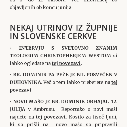
objavljenih ob koncu junija.
NEKAJ UTRINOV IZ ŽUPNIJE
IN SLOVENSKE CERKVE
•
INTERVJU S SVETOVNO ZNANIM
TEOLOGOM CHRISTOPHERJEM WESTOM
si
lahko ogledate na
tej povezavi
.
•
BR. DOMINIK PA PEŽE JE BIL POSVEČEN V
DUHOVNIKA
. Več o tem lahko preberete na
tej
povezavi
.
• NOVO MAŠO JE BR. DOMINIK OBHAJAL 12.
JULIJA
v Ambrusu. Reportažo o novi maši
najdete na
tej povezavi
. Kosilo za tisoč ljudi,
ki so prišli na novo mašo so pripravili