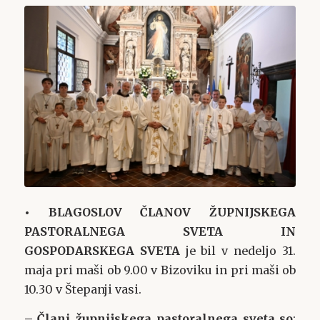
• BLAGOSLOV ČLANOV ŽUPNIJSKEGA
PASTORALNEGA SVETA IN
GOSPODARSKEGA SVETA
je bil v nedeljo 31.
maja pri maši ob 9.00 v Bizoviku in pri maši ob
10.30 v Štepanji vasi.
– Člani župnijskega pastoralnega sveta so
: