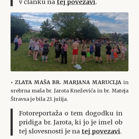
v članku na
tej povezavi
.
• ZLATA MAŠA BR. MARJANA MARUCLJA
in
srebrna maša br. Jarota Kneževića in br. Mateja
Štravsa je bila 23. julija.
Fotoreportaža o tem dogodku in
pridiga br. Jarota, ki jo je imel ob
tej slovesnosti je na
tej povezavi
.