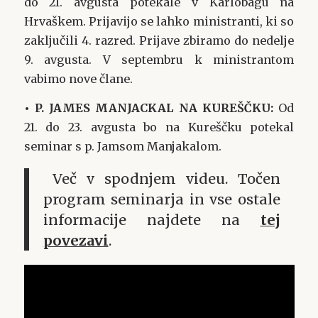
do 21. avgusta potekale v Karlobagu na
Hrvaškem. Prijavijo se lahko ministranti, ki so
zaključili 4. razred. Prijave zbiramo do nedelje
9. avgusta. V septembru k ministrantom
vabimo nove člane.
• P. JAMES MANJACKAL NA KUREŠČKU:
Od
21. do 23. avgusta bo na Kureščku potekal
seminar s p. Jamsom Manjakalom.
Več v spodnjem videu. Točen
program seminarja in vse ostale
informacije najdete na
tej
povezavi
.