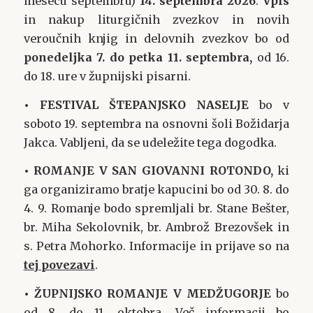
mesecu septembru)
14. septembra 2026
.
Vpis
in nakup liturgičnih zvezkov in novih
veroučnih knjig in delovnih zvezkov bo od
ponedeljka
7. do petka 11. septembra,
od 16.
do 18. ure v župnijski pisarni.
• FESTIVAL ŠTEPANJSKO NASELJE
bo v
soboto 19. septembra na osnovni šoli Božidarja
Jakca. Vabljeni, da se udeležite tega dogodka.
•
ROMANJE V SAN GIOVANNI ROTONDO,
ki
ga organiziramo bratje kapucini bo od 30. 8. do
4. 9. Romanje bodo spremljali br. Stane Bešter,
br. Miha Sekolovnik, br. Ambrož Brezovšek in
s. Petra Mohorko. Informacije in prijave so na
tej povezavi
.
•
ŽUPNIJSKO ROMANJE V MEDŽUGORJE
bo
od 8. do 11. oktobra. Več informacij bo