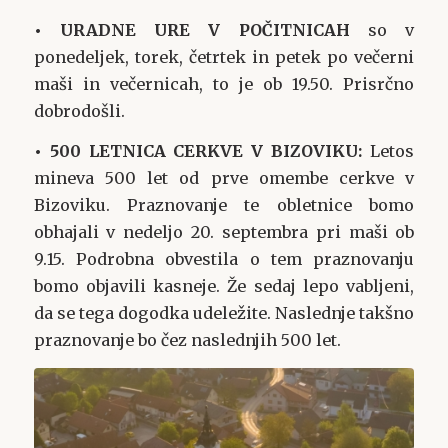
• URADNE URE V POČITNICAH
so v
ponedeljek, torek, četrtek in petek po večerni
maši in večernicah, to je ob 19.50. Prisrčno
dobrodošli.
• 500 LETNICA CERKVE V BIZOVIKU:
Letos
mineva 500 let od prve omembe cerkve v
Bizoviku. Praznovanje te obletnice bomo
obhajali v nedeljo 20. septembra pri maši ob
9.15. Podrobna obvestila o tem praznovanju
bomo objavili kasneje. Že sedaj lepo vabljeni,
da se tega dogodka udeležite. Naslednje takšno
praznovanje bo čez naslednjih 500 let.