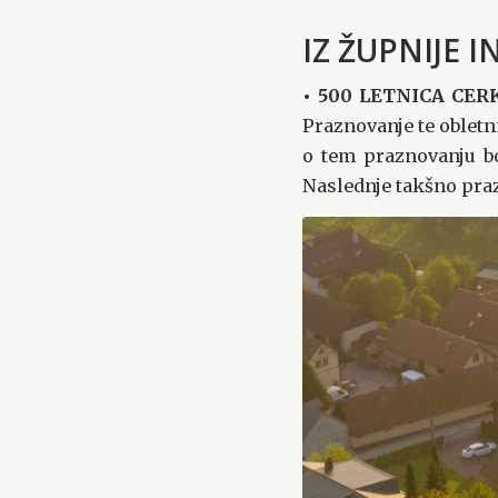
IZ ŽUPNIJE I
• 500 LETNICA CER
Praznovanje te obletn
o tem praznovanju bo
Naslednje takšno praz