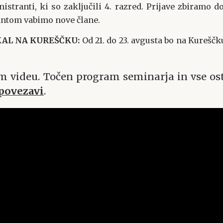
istranti, ki so zaključili 4. razred. Prijave zbiramo do
ntom vabimo nove člane.
KAL NA KUREŠČKU:
Od 21. do 23. avgusta bo na Kureščk
 videu. Točen program seminarja in vse ost
 povezavi
.