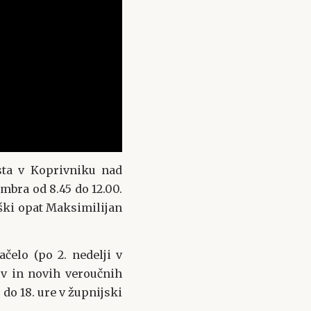
sta v Koprivniku nad
mbra od 8.45 do 12.00.
iški opat Maksimilijan
čelo (po 2. nedelji v
v in novih veroučnih
. do 18. ure v župnijski