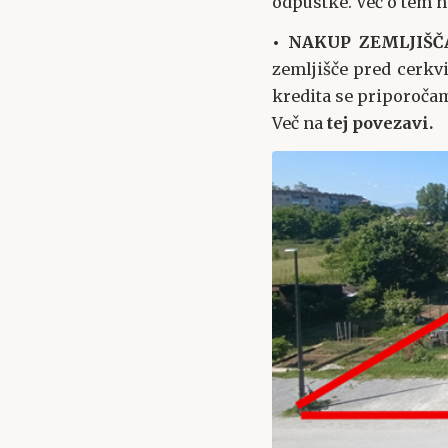
odpustke. Več o tem 
• NAKUP ZEMLJIŠČ
zemljišče pred cerkvi
kredita se priporoča
Več na
tej povezavi
.