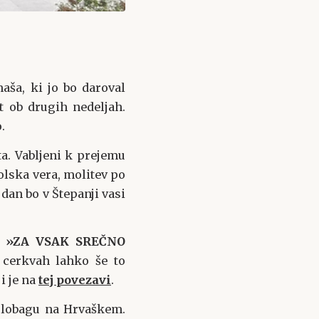
maša, ki jo bo daroval
t ob drugih nedeljah.
.
ta. Vabljeni k prejemu
olska vera, molitev po
an bo v Štepanji vasi
:
»ZA VSAK SREČNO
cerkvah lahko še to
i je na
tej povezavi
.
arlobagu na Hrvaškem.