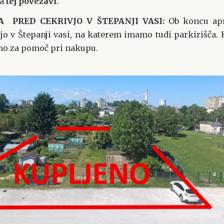
na
tej povezavi
.
A PRED CEKRIVJO V ŠTEPANJI VASI:
Ob koncu apr
jo v Štepanji vasi, na katerem imamo tudi parkirišča.
mo za pomoč pri nakupu.