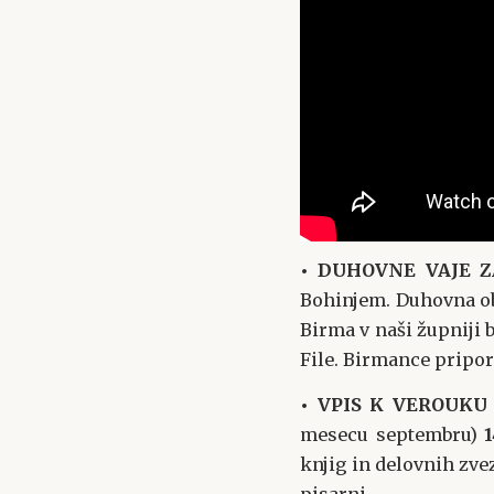
• DUHOVNE VAJE 
Bohinjem. Duhovna obn
Birma v naši župniji 
File. Birmance pripor
• VPIS K VEROUKU
mesecu septembru)
knjig in delovnih zv
pisarni.