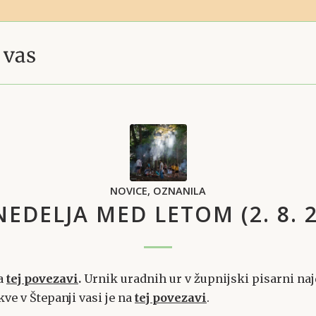
NOVICE
,
OZNANILA
NEDELJA MED LETOM (2. 8. 
na
tej povezavi
.
Urnik uradnih ur v župnijski pisarni na
ve v Štepanji vasi je na
tej povezavi
.