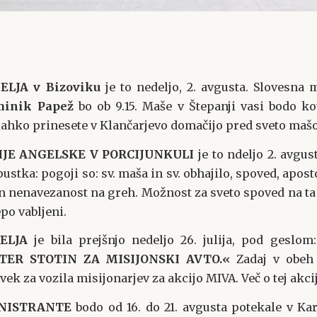
LJA v Bizoviku
je to nedeljo, 2. avgusta. Slovesna 
minik Papež
bo ob 9.15. Maše v Štepanji vasi bodo ko
lahko prinesete v Klančarjevo domačijo pred sveto mašo
IJE ANGELSKE V PORCIJUNKULI
je to ndeljo 2. avgus
stka: pogoji so: sv. maša in sv. obhajilo, spoved, apost
nenavezanost na greh. Možnost za sveto spoved na ta d
epo vabljeni.
DELJA
je bila prejšnjo nedeljo 26. julija, pod geslom
ER STOTIN ZA MISIJONSKI AVTO.«
Zadaj v obeh 
ek za vozila misijonarjev za akcijo MIVA. Več o tej akcij
INISTRANTE
bodo od 16. do 21. avgusta potekale v K