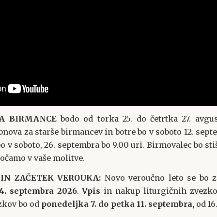
ZA BIRMANCE
bodo od torka 25. do četrtka 27. avgu
ova za starše birmancev in botre bo v soboto 12. septe
bo v soboto, 26. septembra bo 9.00 uri. Birmovalec bo st
očamo v vaše molitve.
 IN ZAČETEK VEROUKA:
Novo veroučno leto se bo za
14. septembra 2026
.
Vpis
in nakup liturgičnih zvezko
ezkov bo od
ponedeljka
7. do petka 11. septembra,
od 16