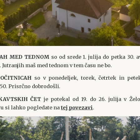
ICAH MED TEDNOM
so od srede 1. julija do petka 30. a
. Jutranjih maš med tednom v tem času ne bo.
POČITNICAH
so v ponedeljek, torek, četrtek in pet
9.50. Prisrčno dobrodošli.
SKAVTSKIH ČET
je potekal od 19. do 26. julija v Že
ru si lahko pogledate na
tej povezavi
.