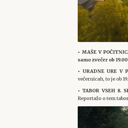
• MAŠE V POČITN
samo zvečer ob 19.00
• URADNE URE V 
večernicah, to je ob 1
• TABOR VSEH 8. 
Reportažo o tem tabo