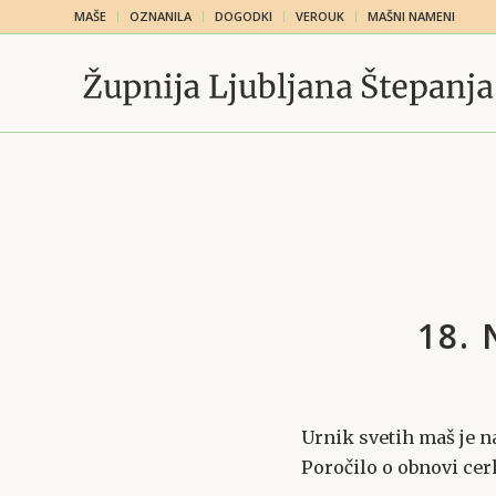
MAŠE
OZNANILA
DOGODKI
VEROUK
MAŠNI NAMENI
18. 
Urnik svetih maš je 
Poročilo o obnovi cerk