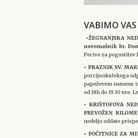
VABIMO VAS
•
ŽEGNANJSKA NEDE
novomašnik br. Do
Pecivo za pogostitev 
• PRAZNIK SV. MAR
porcijunkulskega odpu
papeževem namenu in 
od 18h do 19.30 ure. L
• KRIŠTOFOVA NE
PREVOŽEN KILOMET
nedeljo oddate prispev
• POČITNICE ZA M