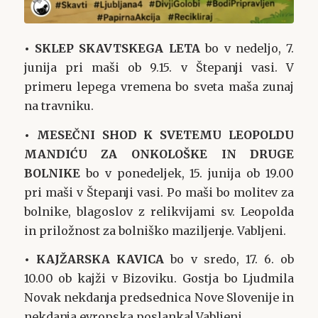
• SKLEP SKAVTSKEGA LETA
bo v nedeljo, 7.
junija pri maši ob 9.15. v Štepanji vasi. V
primeru lepega vremena bo sveta maša zunaj
na travniku.
• MESEČNI SHOD K SVETEMU LEOPOLDU
MANDIĆU ZA ONKOLOŠKE IN DRUGE
BOLNIKE
bo v ponedeljek, 15. junija ob 19.00
pri maši v Štepanji vasi. Po maši bo molitev za
bolnike, blagoslov z relikvijami sv. Leopolda
in priložnost za bolniško maziljenje. Vabljeni.
• KAJŽARSKA KAVICA
bo v sredo, 17. 6. ob
10.00 ob kajži v Bizoviku. Gostja bo Ljudmila
Novak nekdanja predsednica Nove Slovenije in
nekdanja evropska poslanka! Vabljeni.