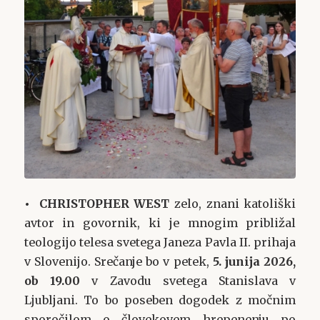
• CHRISTOPHER WEST
zelo, znani katoliški
avtor in govornik, ki je mnogim približal
teologijo telesa svetega Janeza Pavla II. prihaja
v Slovenijo. Srečanje bo v petek,
5. junija 2026,
ob 19.00
v Zavodu svetega Stanislava v
Ljubljani. To bo poseben dogodek z močnim
sporočilom o človekovem hrepenenju po