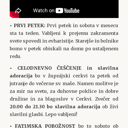
• PRVI PETEK:
Prvi petek in sobota v mesecu
sta ta teden. Vabljeni k prejemu zakramenta
svete spovedi in evharistije. Starejše in bolnike
bomo v petek obiskali na domu po ustaljenem
redu.
• CELODNEVNO ČEŠČENJE in slavilna
adoracija
bo v župnijski cerkvi ta petek od
jutranje do večerne sv. maše. Namen molitve je
za mir na svetu, za duhovne poklice in dobre
družine in za blagoslov v Cerkvi. Zvečer od
20.00 do 21.30 bo slavilna adoracija
ob živi
slavilni glasbi. Lepo vabljeni!
• FATIMSKA POBOŽNOST
bo to soboto ob