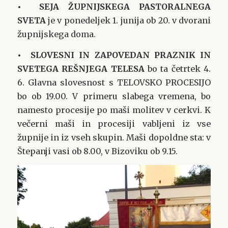
• SEJA ŽUPNIJSKEGA PASTORALNEGA
SVETA
je v ponedeljek 1. junija ob 20. v dvorani
župnijskega doma.
• SLOVESNI IN ZAPOVEDAN PRAZNIK IN
SVETEGA REŠNJEGA TELESA
bo ta četrtek 4.
6. Glavna slovesnost s TELOVSKO PROCESIJO
bo ob 19.00. V primeru slabega vremena, bo
namesto procesije po maši molitev v cerkvi. K
večerni maši in procesiji vabljeni iz vse
župnije in iz vseh skupin. Maši dopoldne sta: v
Štepanji vasi ob 8.00, v Bizoviku ob 9.15.