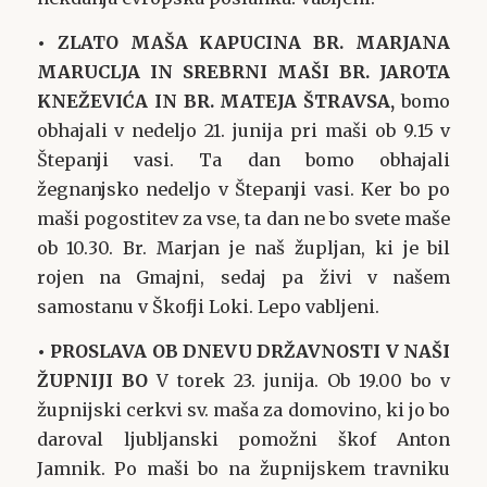
• ZLATO MAŠA KAPUCINA BR. MARJANA
MARUCLJA IN
SREBRNI MAŠI BR. JAROTA
KNEŽEVIĆA IN BR. MATEJA ŠTRAVSA,
bomo
obhajali v nedeljo 21. junija pri maši ob 9.15 v
Štepanji vasi. Ta dan bomo obhajali
žegnanjsko nedeljo v Štepanji vasi. Ker bo po
maši pogostitev za vse, ta dan ne bo svete maše
ob 10.30. Br. Marjan je naš župljan, ki je bil
rojen na Gmajni, sedaj pa živi v našem
samostanu v Škofji Loki. Lepo vabljeni.
• PROSLAVA OB DNEVU DRŽAVNOSTI V NAŠI
ŽUPNIJI BO
V torek 23. junija. Ob 19.00 bo v
župnijski cerkvi sv. maša za domovino, ki jo bo
daroval ljubljanski pomožni škof Anton
Jamnik. Po maši bo na župnijskem travniku