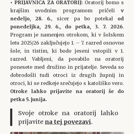
• PRIJAVNICA ZA ORATORIJ:
Oratorij bomo s
krajšim uvodnim programom pričeli
v
nedeljo, 28. 6.
,
sicer pa bo potekal
od
ponedeljka, 29. 6., do petka, 3. 7. 2026
.
Program je namenjen otrokom, ki v šolskem
letu 2025/26 zaključujejo 1. – 7. razred osnovne
šole, in tistim, ki bodo jeseni vstopili v 1.
razred. Vabljeni, da povabilo na oratorij
ponesete med družino in prijatelje. Seveda so
dobrodošli tudi otroci iz drugih župnij in
otroci, ki se redkeje srečujejo s katoliško vero.
Otroke lahko prijavite na oratorij še do
petka 5. junija.
Svoje otroke na oratorij lahko
prijavite
na tej povezavi
.