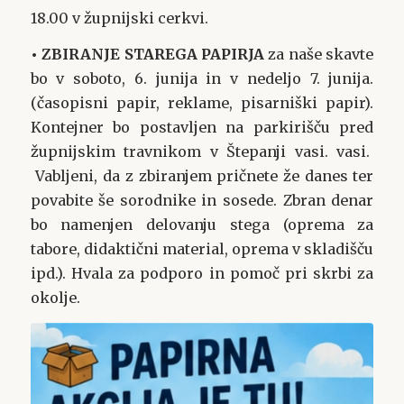
18.00 v župnijski cerkvi.
• ZBIRANJE STAREGA PAPIRJA
za naše skavte
bo v soboto, 6. junija in v nedeljo 7. junija.
(časopisni papir, reklame, pisarniški papir).
Kontejner bo postavljen na parkirišču pred
župnijskim travnikom v Štepanji vasi. vasi.
Vabljeni, da z zbiranjem pričnete že danes ter
povabite še sorodnike in sosede. Zbran denar
bo namenjen delovanju stega (oprema za
tabore, didaktični material, oprema v skladišču
ipd.).
Hvala za podporo in pomoč pri skrbi za
okolje.