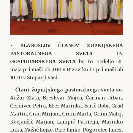
• BLAGOSLOV ČLANOV ŽUPNIJSKEGA
PASTORALNEGA SVETA IN
GOSPODARSKEGA SVETA
bo to nedeljo 31.
maja pri maši ob 9.00 v Bizoviku in pri maši ob
10.30 v Štepanji vasi.
– Člani župnijskega pastoralnega sveta so
:
Anžur Zlata, Breskvar Mojca, Čarman Urban,
Černivec Petra, Eber Marinka, Farič Robi, Grad
Martin, Grad Mirjam, Grum Marta, Grum Matej,
Kocjančič Marjan, Lampič Patricija, Marinko
Luka, Mušič Lojze, Pirc Janko, Pogorelec Janez,