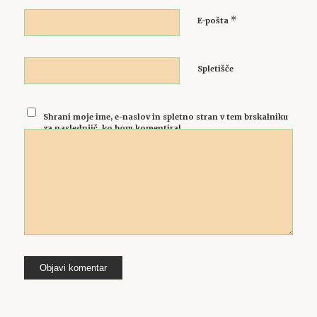
*
E-pošta
Spletišče
Shrani moje ime, e-naslov in spletno stran v tem brskalniku
za naslednjič, ko bom komentiral.