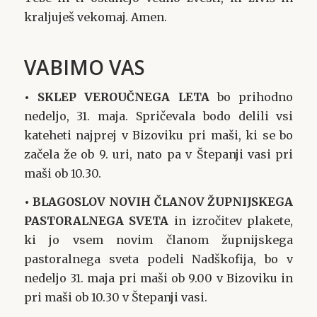
kraljuješ vekomaj. Amen.
VABIMO VAS
• SKLEP VEROUČNEGA LETA
bo prihodno
nedeljo, 31. maja. Spričevala bodo delili vsi
kateheti najprej v Bizoviku pri maši, ki se bo
začela že ob 9. uri, nato pa v Štepanji vasi pri
maši ob 10.30.
• BLAGOSLOV NOVIH ČLANOV ŽUPNIJSKEGA
PASTORALNEGA SVETA
in izročitev plakete,
ki jo vsem novim članom župnijskega
pastoralnega sveta podeli Nadškofija, bo v
nedeljo 31. maja pri maši ob 9.00 v Bizoviku in
pri maši ob 10.30 v Štepanji vasi.