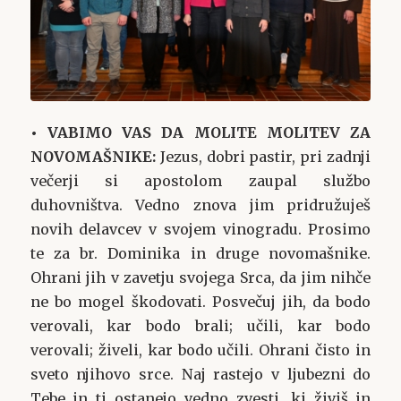
• VABIMO VAS DA MOLITE MOLITEV ZA
NOVOMAŠNIKE:
Jezus, dobri pastir, pri zadnji
večerji si apostolom zaupal službo
duhovništva. Vedno znova jim pridružuješ
novih delavcev v svojem vinogradu. Prosimo
te za br. Dominika in druge novomašnike.
Ohrani jih v zavetju svojega Srca, da jim nihče
ne bo mogel škodovati. Posvečuj jih, da bodo
verovali, kar bodo brali; učili, kar bodo
verovali; živeli, kar bodo učili. Ohrani čisto in
sveto njihovo srce. Naj rastejo v ljubezni do
Tebe in ti ostanejo vedno zvesti, ki živiš in