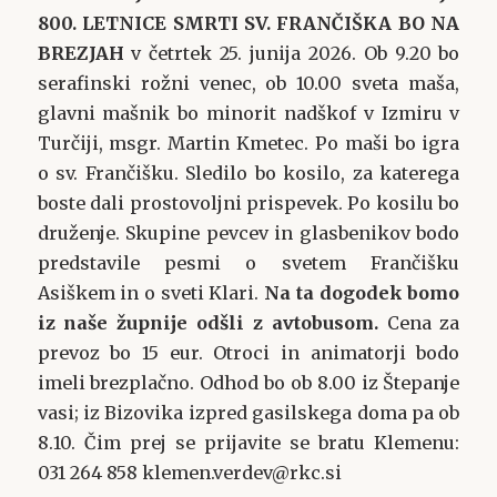
800. LETNICE SMRTI SV. FRANČIŠKA BO NA
BREZJAH
v četrtek 25. junija 2026. Ob 9.20 bo
serafinski rožni venec, ob 10.00 sveta maša,
glavni mašnik bo minorit nadškof v Izmiru v
Turčiji, msgr. Martin Kmetec. Po maši bo igra
o sv. Frančišku. Sledilo bo kosilo, za katerega
boste dali prostovoljni prispevek. Po kosilu bo
druženje. Skupine pevcev in glasbenikov bodo
predstavile pesmi o svetem Frančišku
Asiškem in o sveti Klari.
Na ta dogodek bomo
iz naše župnije odšli z avtobusom.
Cena za
prevoz bo 15 eur. Otroci in animatorji bodo
imeli brezplačno. Odhod bo ob 8.00 iz Štepanje
vasi; iz Bizovika izpred gasilskega doma pa ob
8.10. Čim prej se prijavite se bratu Klemenu:
031 264 858 klemen.verdev@rkc.si