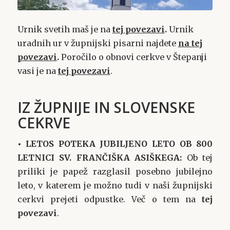
Urnik svetih maš je na
tej povezavi
.
Urnik
uradnih ur v župnijski pisarni najdete
na tej
povezavi
.
Poročilo o obnovi cerkve v Štepanji
vasi je na
tej povezavi
.
IZ ŽUPNIJE IN SLOVENSKE
CEKRVE
• LETOS POTEKA JUBILJENO LETO OB 800
LETNICI SV. FRANČIŠKA ASIŠKEGA:
Ob tej
priliki je papež razglasil posebno jubilejno
leto, v katerem je možno tudi v naši župnijski
cerkvi prejeti odpustke. Več o tem na
tej
povezavi
.