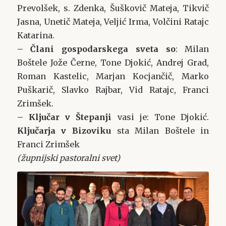
Prevolšek, s. Zdenka, Šuškovič Mateja, Tikvič
Jasna, Unetič Mateja, Veljić Irma, Volčini Ratajc
Katarina.
– Člani gospodarskega sveta so
: Milan
Boštele Jože Černe, Tone Djokić, Andrej Grad,
Roman Kastelic, Marjan Kocjančič, Marko
Puškarič, Slavko Rajbar, Vid Ratajc, Franci
Zrimšek.
– Ključar
v Štepanji
vasi je: Tone Djokić.
Ključarja
v Bizoviku
sta Milan Boštele in
Franci Zrimšek
(župnijski pastoralni svet)