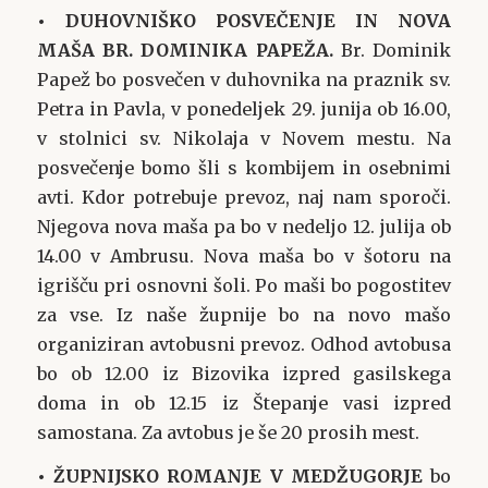
• DUHOVNIŠKO POSVEČENJE IN NOVA
MAŠA BR. DOMINIKA PAPEŽA.
Br. Dominik
Papež bo posvečen v duhovnika na praznik sv.
Petra in Pavla, v ponedeljek 29. junija ob 16.00,
v stolnici sv. Nikolaja v Novem mestu. Na
posvečenje bomo šli s kombijem in osebnimi
avti. Kdor potrebuje prevoz, naj nam sporoči.
Njegova nova maša pa bo v nedeljo 12. julija ob
14.00 v Ambrusu. Nova maša bo v šotoru na
igrišču pri osnovni šoli. Po maši bo pogostitev
za vse. Iz naše župnije bo na novo mašo
organiziran avtobusni prevoz. Odhod avtobusa
bo ob 12.00 iz Bizovika izpred gasilskega
doma in ob 12.15 iz Štepanje vasi izpred
samostana. Za avtobus je še 20 prosih mest.
• ŽUPNIJSKO ROMANJE V MEDŽUGORJE
bo