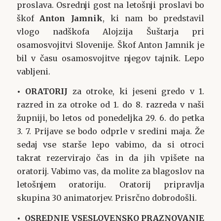
proslava. Osrednji gost na letošnji proslavi bo
škof
Anton Jamnik
, ki nam bo predstavil
vlogo nadškofa Alojzija Šuštarja pri
osamosvojitvi Slovenije. Škof Anton Jamnik je
bil v času osamosvojitve njegov tajnik. Lepo
vabljeni.
• ORATORIJ
za otroke, ki jeseni gredo v 1.
razred in za otroke od 1. do 8. razreda v naši
župniji, bo letos od ponedeljka 29. 6. do petka
3. 7. Prijave se bodo odprle v sredini maja. Že
sedaj vse starše lepo vabimo, da si otroci
takrat rezervirajo čas in da jih vpišete na
oratorij. Vabimo vas, da molite za blagoslov na
letošnjem oratoriju. Oratorij pripravlja
skupina 30 animatorjev. Prisrčno dobrodošli.
• OSREDNJE VSESLOVENSKO PRAZNOVANJE