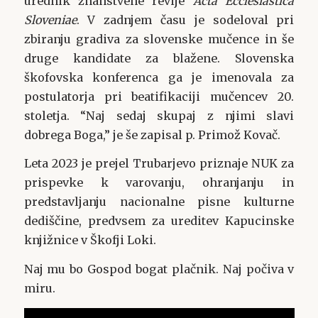
urednik znanstvene revije
Acta Ecclesiastica
Sloveniae
. V zadnjem času je sodeloval pri
zbiranju gradiva za slovenske mučence in še
druge kandidate za blažene. Slovenska
škofovska konferenca ga je imenovala za
postulatorja pri beatifikaciji mučencev 20.
stoletja. “Naj sedaj skupaj z njimi slavi
dobrega Boga,” je še zapisal p. Primož Kovač.
Leta 2023 je prejel Trubarjevo priznaje NUK za
prispevke k varovanju, ohranjanju in
predstavljanju nacionalne pisne kulturne
dediščine, predvsem za ureditev Kapucinske
knjižnice v Škofji Loki.
Naj mu bo Gospod bogat plačnik. Naj počiva v
miru.