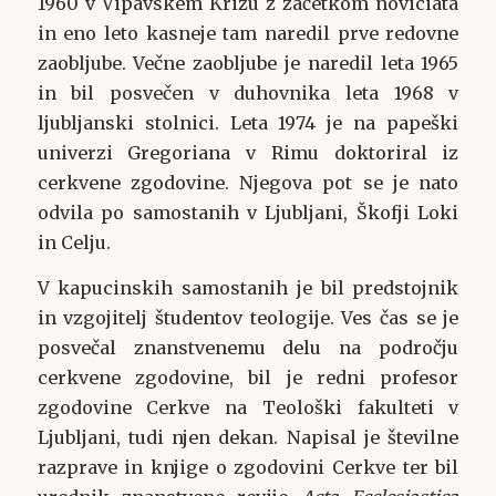
1960 v Vipavskem Križu z začetkom noviciata
in eno leto kasneje tam naredil prve redovne
zaobljube. Večne zaobljube je naredil leta 1965
in bil posvečen v duhovnika leta 1968 v
ljubljanski stolnici. Leta 1974 je na papeški
univerzi Gregoriana v Rimu doktoriral iz
cerkvene zgodovine. Njegova pot se je nato
odvila po samostanih v Ljubljani, Škofji Loki
in Celju.
V kapucinskih samostanih je bil predstojnik
in vzgojitelj študentov teologije. Ves čas se je
posvečal znanstvenemu delu na področju
cerkvene zgodovine, bil je redni profesor
zgodovine Cerkve na Teološki fakulteti v
Ljubljani, tudi njen dekan. Napisal je številne
razprave in knjige o zgodovini Cerkve ter bil