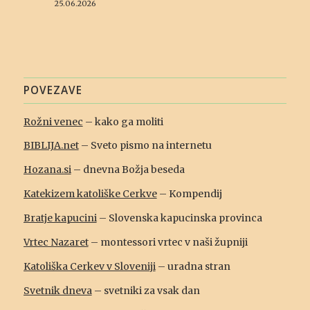
25.06.2026
POVEZAVE
Rožni venec
– kako ga moliti
BIBLIJA.net
– Sveto pismo na internetu
Hozana.si
– dnevna Božja beseda
Katekizem katoliške Cerkve
– Kompendij
Bratje kapucini
– Slovenska kapucinska provinca
Vrtec Nazaret
– montessori vrtec v naši župniji
Katoliška Cerkev v Sloveniji
– uradna stran
Svetnik dneva
– svetniki za vsak dan