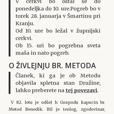
V cerkvi bo ostal še do
ponedeljka do 10. ure.Pogreb bo v
torek 28. januarja v Šmartinu pri
Kranju.
Od 10. ure bo ležal v župnijski
cerkvi.
Ob 15. uri bo pogrebna sveta
maša in nato pogreb.
O ŽIVLEJNJU BR. METODA
Članek, ki ga je ob Metodu
objavila spletna stan Družine,
lahko preberete na
tej povezavi
.
V 82. letu je odšel h Gospodu kapucin br.
Metod Benedik. Bil je teolog, zgodovinar,