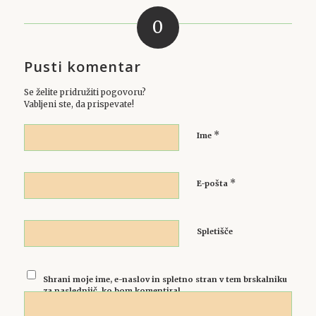
0
Pusti komentar
Se želite pridružiti pogovoru?
Vabljeni ste, da prispevate!
*
Ime
*
E-pošta
Spletišče
Shrani moje ime, e-naslov in spletno stran v tem brskalniku
za naslednjič, ko bom komentiral.