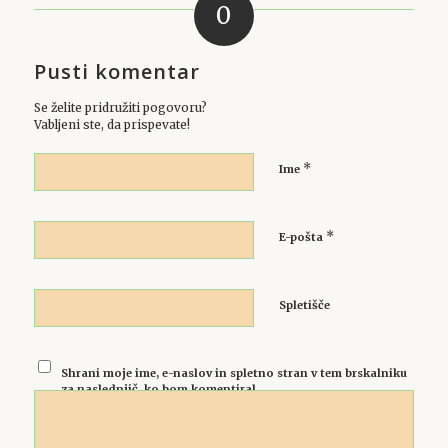
0
Pusti komentar
Se želite pridružiti pogovoru?
Vabljeni ste, da prispevate!
*
Ime
*
E-pošta
Spletišče
Shrani moje ime, e-naslov in spletno stran v tem brskalniku
za naslednjič, ko bom komentiral.