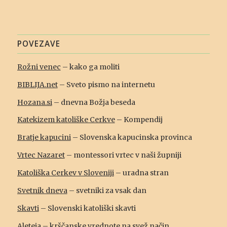
POVEZAVE
Rožni venec
– kako ga moliti
BIBLIJA.net
– Sveto pismo na internetu
Hozana.si
– dnevna Božja beseda
Katekizem katoliške Cerkve
– Kompendij
Bratje kapucini
– Slovenska kapucinska provinca
Vrtec Nazaret
– montessori vrtec v naši župniji
Katoliška Cerkev v Sloveniji
– uradna stran
Svetnik dneva
– svetniki za vsak dan
Skavti
– Slovenski katoliški skavti
Aleteia
– krščanske vrednote na svež način