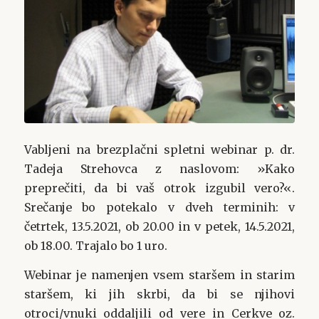
Vabljeni na brezplačni spletni webinar p. dr.
Tadeja Strehovca z naslovom: »Kako
preprečiti, da bi vaš otrok izgubil vero?«.
Srečanje bo potekalo v dveh terminih: v
četrtek, 13.5.2021, ob 20.00 in v petek, 14.5.2021,
ob 18.00. Trajalo bo 1 uro.
Webinar je namenjen vsem staršem in starim
staršem, ki jih skrbi, da bi se njihovi
otroci/vnuki oddaljili od vere in Cerkve oz.